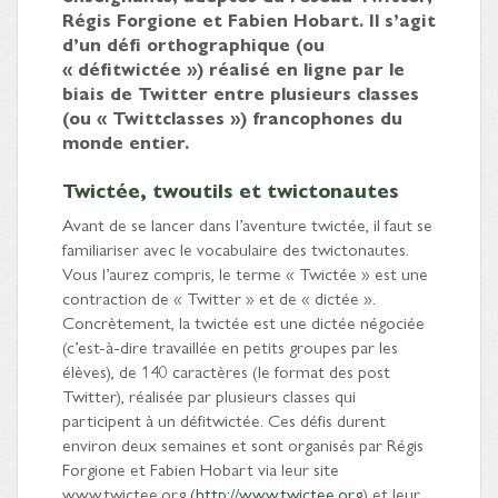
Régis Forgione et Fabien Hobart. Il s’agit
d’un défi orthographique (ou
« défitwictée ») réalisé en ligne par le
biais de Twitter entre plusieurs classes
(ou « Twittclasses ») francophones du
monde entier.
Twictée, twoutils et twictonautes
Avant de se lancer dans l’aventure twictée, il faut se
familiariser avec le vocabulaire des twictonautes.
Vous l’aurez compris, le terme « Twictée » est une
contraction de « Twitter » et de « dictée ».
Concrètement, la twictée est une dictée négociée
(c’est-à-dire travaillée en petits groupes par les
élèves), de 140 caractères (le format des post
Twitter), réalisée par plusieurs classes qui
participent à un défitwictée. Ces défis durent
environ deux semaines et sont organisés par Régis
Forgione et Fabien Hobart via leur site
www.twictee.org
(http://www.twictee.org
) et leur