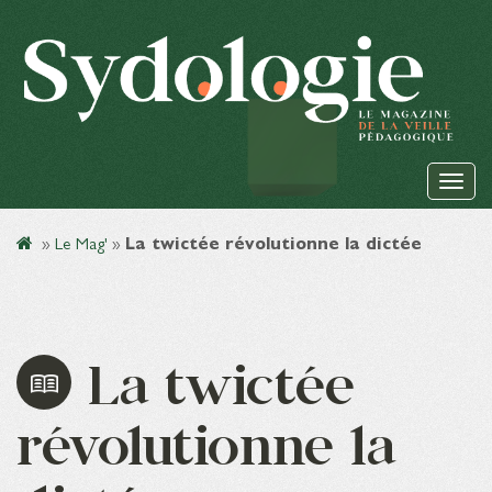
»
Le Mag'
»
La twictée révolutionne la dictée
La twictée
révolutionne la