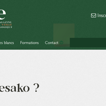
Insc
es blancs
Formations
Contact
esako ?