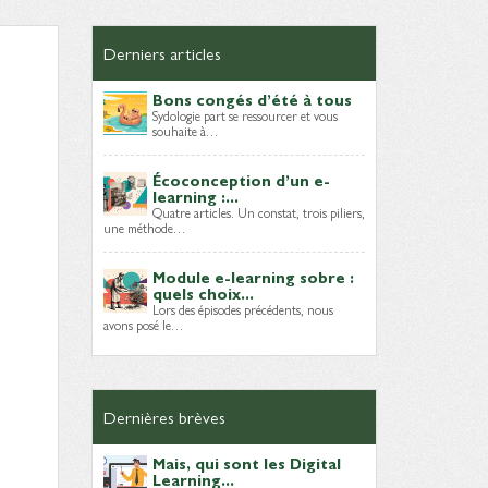
Derniers articles
Bons congés d’été à tous
Sydologie part se ressourcer et vous
souhaite à…
Écoconception d’un e-
learning :...
Quatre articles. Un constat, trois piliers,
une méthode…
Module e-learning sobre :
quels choix...
Lors des épisodes précédents, nous
avons posé le…
Dernières brèves
Mais, qui sont les Digital
Learning...