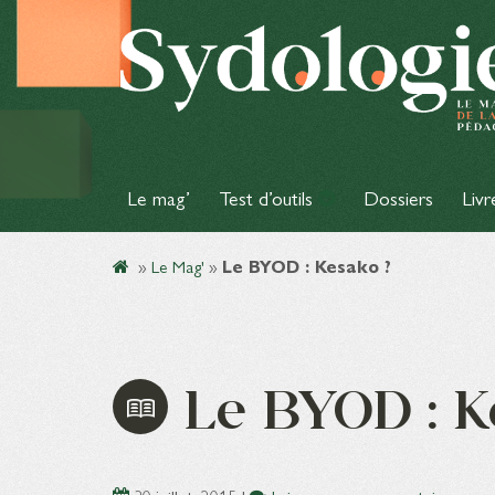
Le mag’
Test d’outils
Dossiers
Livr
»
Le Mag'
»
Le BYOD : Kesako ?
Le BYOD : K