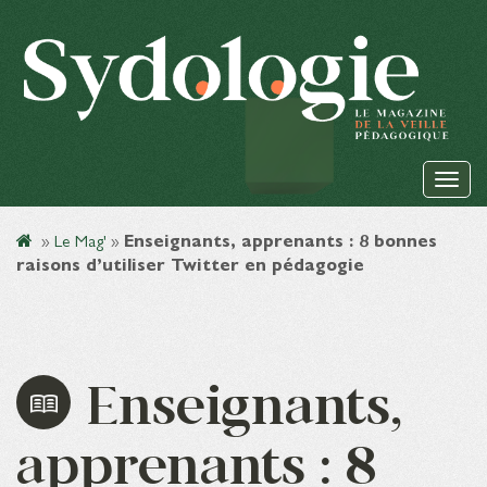
»
Le Mag'
»
Enseignants, apprenants : 8 bonnes
raisons d’utiliser Twitter en pédagogie
Enseignants,
apprenants : 8