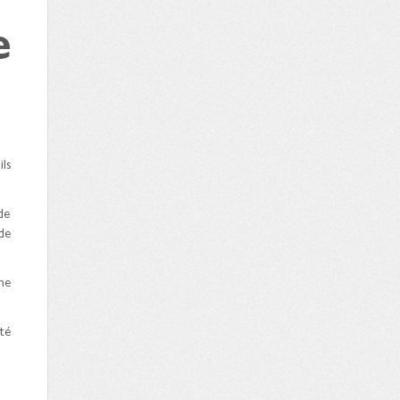
e
ls
de
de
me
té