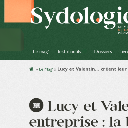
Le mag’
Test d’outils
Dossiers
Livr
»
Le Mag'
»
Lucy et Valentin… créent leur 
Lucy et Vale
entreprise : la