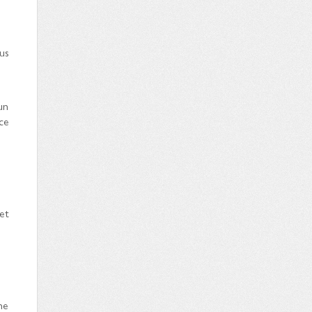
us
un
ce
fet
ne