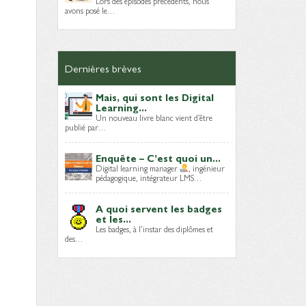
Lors des épisodes précédents, nous
avons posé le…
Dernières brèves
Mais, qui sont les Digital
Learning...
Un nouveau livre blanc vient d’être
publié par…
Enquête – C’est quoi un...
Digital learning manager
, ingénieur
pédagogique, intégrateur LMS…
A quoi servent les badges
et les...
Les badges, à l’instar des diplômes et
des…