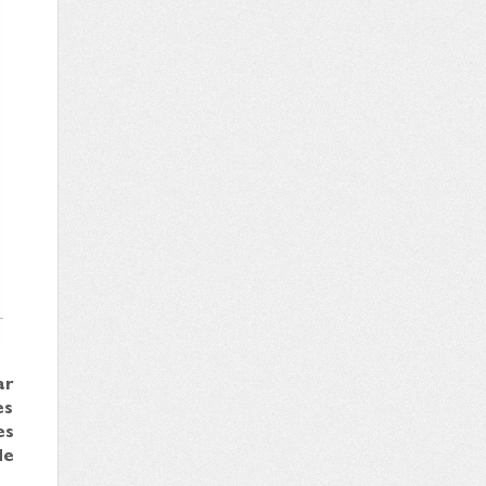
ar
es
es
de