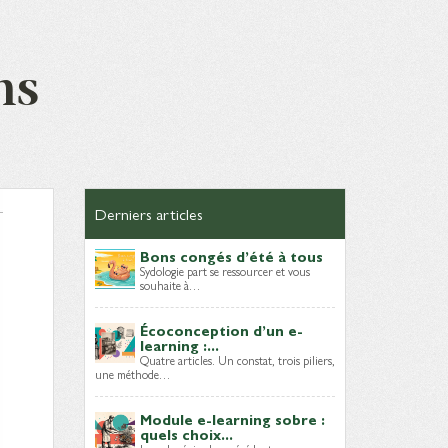
ns
Derniers articles
Bons congés d’été à tous
Sydologie part se ressourcer et vous
souhaite à…
Écoconception d’un e-
learning :...
Quatre articles. Un constat, trois piliers,
une méthode…
Module e-learning sobre :
quels choix...