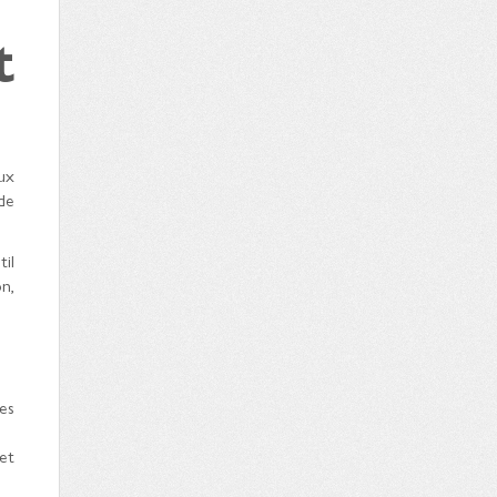
t
ux
de
il
n,
es
et