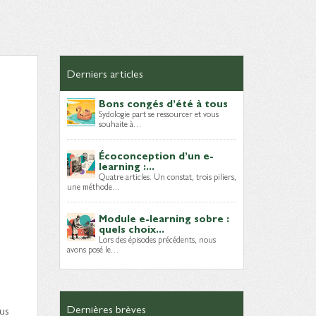
Derniers articles
Bons congés d’été à tous
Sydologie part se ressourcer et vous
souhaite à…
Écoconception d’un e-
learning :...
Quatre articles. Un constat, trois piliers,
une méthode…
Module e-learning sobre :
quels choix...
Lors des épisodes précédents, nous
avons posé le…
Dernières brèves
us