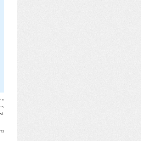
de
es
st
ns