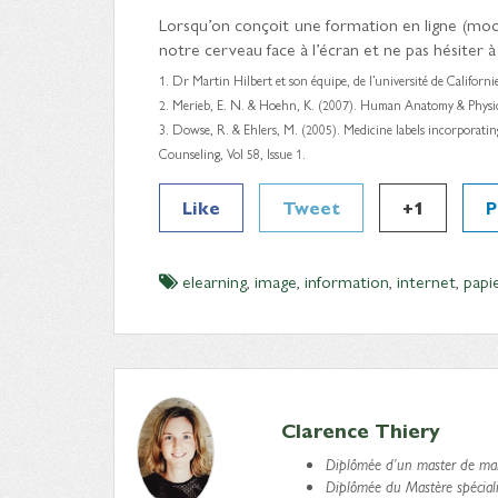
Lorsqu’on conçoit une formation en ligne (moo
notre cerveau face à l’écran et ne pas hésiter à 
1. Dr Martin Hilbert et son équipe, de l’université de Californ
2. Merieb, E. N. & Hoehn, K. (2007). Human Anatomy & Physiol
3. Dowse, R. & Ehlers, M. (2005). Medicine labels incorporati
Counseling, Vol 58, Issue 1.
Like
Tweet
+1
P
elearning
,
image
,
information
,
internet
,
papi
Clarence Thiery
Diplômée d’un master de mar
Diplômée du Mastère spéciali