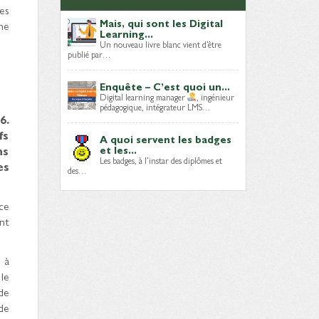
es
Mais, qui sont les Digital
me
Learning...
Un nouveau livre blanc vient d’être
publié par…
Enquête – C’est quoi un...
Digital learning manager
, ingénieur
pédagogique, intégrateur LMS…
6.
fs
A quoi servent les badges
ns
et les...
Les badges, à l’instar des diplômes et
es
des…
ce
nt
 à
le
de
de