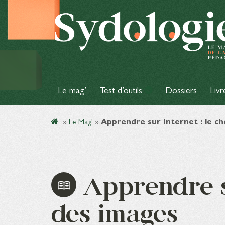
Le mag’
Test d’outils
Dossiers
Livr
»
Le Mag'
»
Apprendre sur Internet : le c
Apprendre su
des images