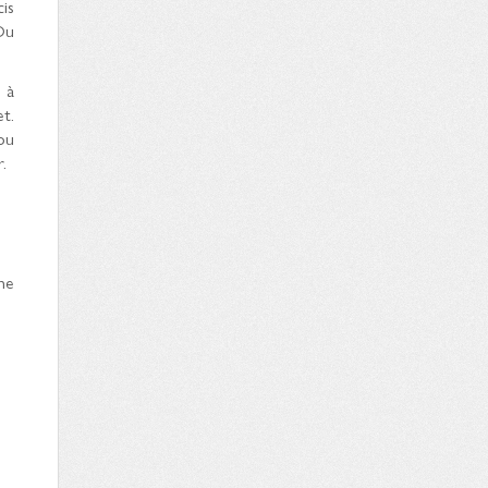
is
Ou
 à
t.
ou
.
ne