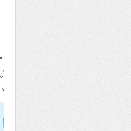
on
il
de
de
la
 à