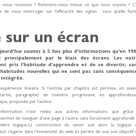
ue nous recevons ? Retenons-nous mieux ce que nous voyons ? C
de nous interroger sur l’efficacité des signes : sous quelle for
sur un écran
ourd’hui soumis à 5 fois plus d’informations qu’en 198
 principalement par le biais des écrans. Les nati
nt pris l’habitude d’apprendre et de se divertir, sa
s habitudes nouvelles qui ne sont pas sans conséquenc
 intégrée.
expérience linéaire. Si l’entrée par chapitre est permise, on avan
partie, paragraphe) de manière progressive, en approfondissa
ique, proposée par l’auteur.
’information n’est reliée aux autres informations que grâce
 permet de naviguer d’une page à l’autre, sans forcément approfondir 
ère logique.La construction du savoir suit alors la logique 
peut s’égarer dans l’immensité du web et perdre de vue son objectif 