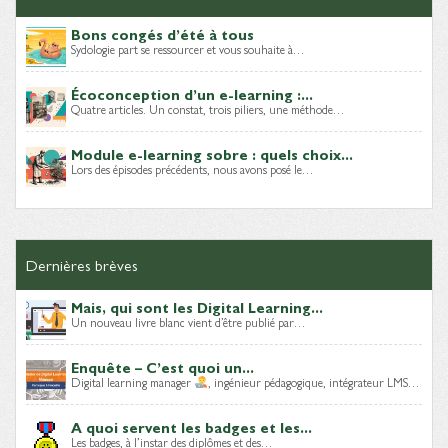
Bons congés d’été à tous
Sydologie part se ressourcer et vous souhaite à…
Écoconception d’un e-learning :...
Quatre articles. Un constat, trois piliers, une méthode…
Module e-learning sobre : quels choix...
Lors des épisodes précédents, nous avons posé le…
Dernières brèves
Mais, qui sont les Digital Learning...
Un nouveau livre blanc vient d’être publié par…
Enquête – C’est quoi un...
Digital learning manager
, ingénieur pédagogique, intégrateur LMS…
A quoi servent les badges et les...
Les badges, à l’instar des diplômes et des…