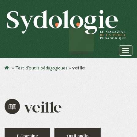
»
Test d’outils pédagogiques
»
veille
veille
E-learning
Outil audio