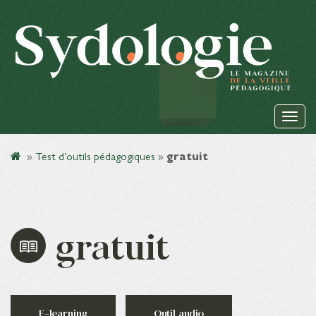
»
Test d’outils pédagogiques
»
gratuit
gratuit
E-learning
Outil audio