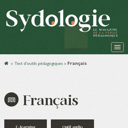
»
Test d’outils pédagogiques
»
Français
Français
E-learning
Outil audio