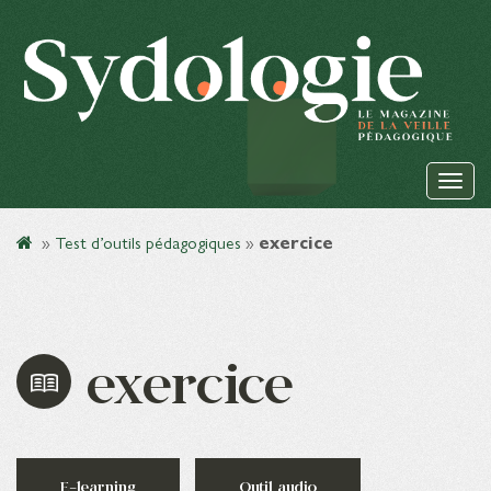
»
Test d’outils pédagogiques
»
exercice
exercice
E-learning
Outil audio