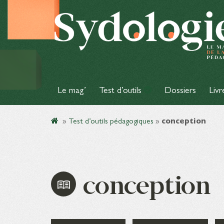
Le mag’
Test d’outils
Dossiers
Livr
»
Test d’outils pédagogiques
»
conception
conception