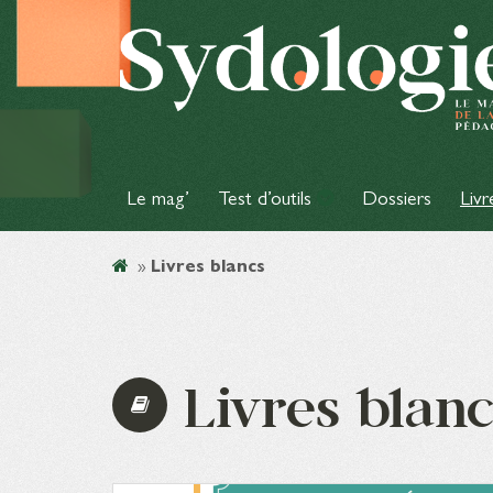
Le mag’
Test d’outils
Dossiers
Livr
»
Livres blancs
Livres blanc